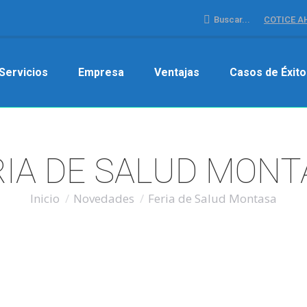
Buscar:
Buscar...
COTICE 
Servicios
Empresa
Ventajas
Casos de Éxito
RIA DE SALUD MONT
Estás aquí:
Inicio
Novedades
Feria de Salud Montasa