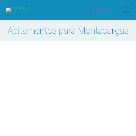
COTICE AHORA
Aditamentos para Montacargas
Estás aquí: