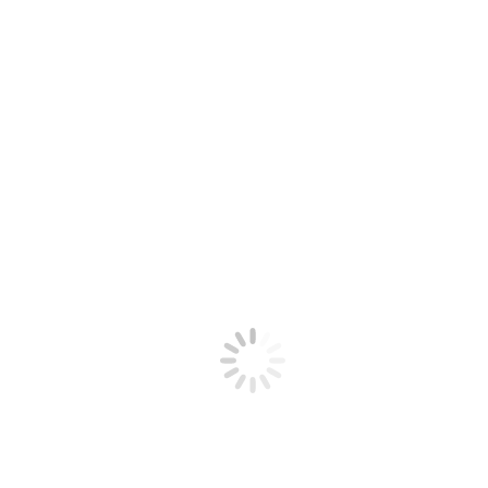
éctrica
o 12, 2021
Deja un comentario
o en la industria de la maquinaria, la compañía especialista en maquinar