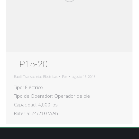
EP15-20
Baoli
,
Transpaletas Eléctricas
Por
agosto 16, 2018
Tipo: Eléctrico
Tipo de Operador: Operador de pie
Capacidad: 4,000 lbs
Batería: 24/210 V/Ah