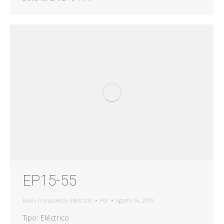
EP15-55
Baoli
,
Transpaletas Eléctricas
Por
agosto 16, 2018
Tipo: Eléctrico