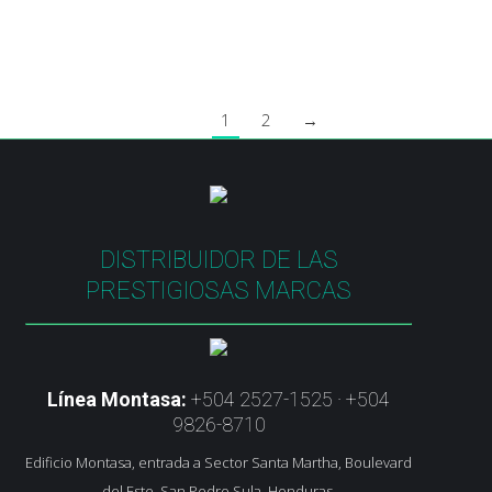
• Capacidad todoterreno
1
2
→
DISTRIBUIDOR DE LAS
PRESTIGIOSAS MARCAS
Línea Montasa:
+504 2527-1525 · +504
9826-8710
Edificio Montasa, entrada a Sector Santa Martha, Boulevard
del Este, San Pedro Sula, Honduras.